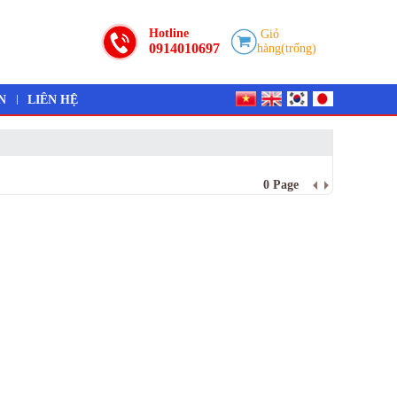
Hotline
Giỏ
0914010697
hàng(trống)
N
LIÊN HỆ
0 Page