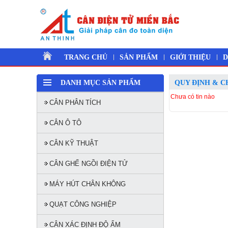
TRANG CHỦ
SẢN PHẨM
GIỚI THIỆU
D
DANH MỤC SẢN PHẨM
QUY ĐỊNH & C
Chưa có tin nào
CÂN PHÂN TÍCH
CÂN Ô TÔ
CÂN KỸ THUẬT
CÂN GHẾ NGỒI ĐIỆN TỬ
MÁY HÚT CHÂN KHÔNG
QUẠT CÔNG NGHIỆP
CÂN XÁC ĐỊNH ĐỘ ẨM