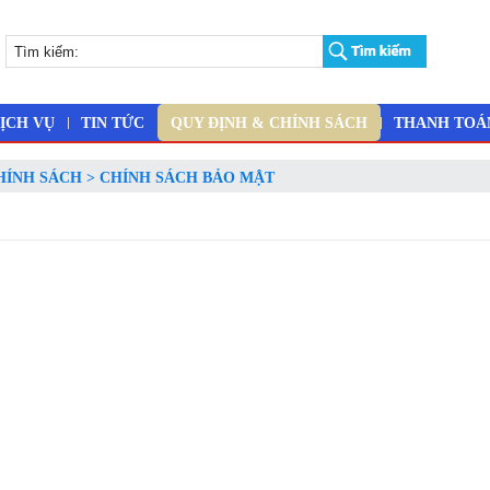
ỊCH VỤ
TIN TỨC
QUY ĐỊNH & CHÍNH SÁCH
THANH TOÁ
HÍNH SÁCH > CHÍNH SÁCH BẢO MẬT