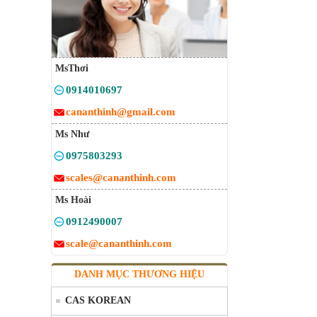
MsThơi
0914010697
cananthinh@gmail.com
Ms Như
0975803293
scales@cananthinh.com
Ms Hoài
0912490007
scale@cananthinh.com
DANH MỤC THƯƠNG HIỆU
CAS KOREAN