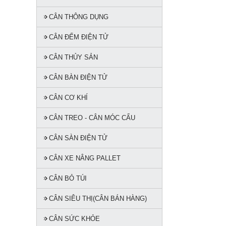
CÂN THÔNG DỤNG
CÂN ĐẾM ĐIỆN TỬ
CÂN THỦY SẢN
CÂN BÀN ĐIỆN TỬ
CÂN CƠ KHÍ
CÂN TREO - CÂN MÓC CẨU
CÂN SÀN ĐIỆN TỬ
CÂN XE NÂNG PALLET
CÂN BỎ TÚI
CÂN SIÊU THỊ(CÂN BÁN HÀNG)
CÂN SỨC KHỎE