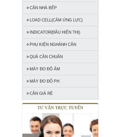
CÂN NHÀ BẾP
LOAD CELL(CẢM ỨNG LỰC)
INDICATOR(ĐẦU HIỂN THỊ)
PHỤ KIỆN NGHÀNH CÂN
QUẢ CÂN CHUẨN
MÁY ĐO ĐỘ ẨM
MÁY ĐO ĐỘ PH
CÂN GIÁ RẺ
TƯ VẤN TRỰC TUYẾN