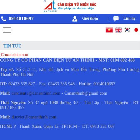
0914010697
Giới thiệu
|
Liên hệ
TIN TỨC
Chưa có tin nào
CÔNG TY CỔ PHẦN CÂN ĐIỆN TỬ AN THỊNH - MST: 0104 802 488
Trụ sở:
Số CL3-11, Khu đất dịch vụ Man Bồi Trong, Phường Phú Lương
Thành Phố Hà Nội
ĐT:
02433 535 827 - Fax: 02433 535 948 - Hotlite: 0914010697
Mail:
candientu@cananthinh.com
- Cananthinh@gmail.com
Thái Nguyên:
Số 37 ngõ 1088 đường 3/2 - Tân Lập - Thái Nguyên - ĐT
0912 855 057
Mail:
ducviet@cananthinh.com
HCM:
P. Thạnh Xuân, Quận 12, TP HCM - ĐT: 0913 221 007