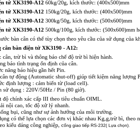
ện tử XK3190-A12
60kg/20g, kích thước: (400x500)mm
ện tử XK3190-A12
150kg/20g, kích thước: (400x500)mm
ện tử XK3190-A12
300kg/50g, kích thước: (500x600)mm
ện tử XK3190-A12
500kg/100g, kích thước: (500x600)mm h
hước bàn cân có thể tùy chọn theo yêu cầu của sử dụng của k
g cân bàn điện tử XK3190 - A12:
 cân, trừ bì và thông báo chế độ trừ bì hiện hành.
ng báo tình trạng ổn định của cân.
ức năng báo hiệu gần hết Pin.
 cân tự động (Automatic shut-off) giúp tiết kiệm năng lượng 
c định lượng : cảm biến từ (load cell).
n sử dụng : 220V/50Hz / Pin (80 giờ).
ạt độ chính xác cấp III theo tiêu chuẩn OIML.
ải nội cao, tốc độ xử lý nhanh.
chống bụi, cũng như sự ảnh hưởng của môi trường.
ụng có thể lựa chọn các đơn vị khác nhau Kg,g,trừ bì, theo 
heo kiểu dáng công nghiệp, c
ổng giao tiếp RS-232( Lựa chọn).