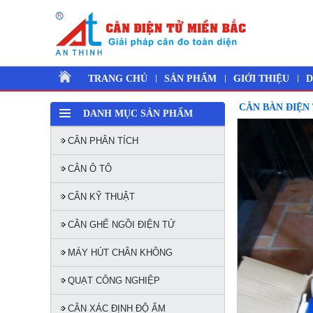
TRANG CHỦ
SẢN PHẨM
GIỚI THIỆU
D
CÂN BÀN ĐIỆN
DANH MỤC SẢN PHẨM
CÂN PHÂN TÍCH
CÂN Ô TÔ
CÂN KỸ THUẬT
CÂN GHẾ NGỒI ĐIỆN TỬ
MÁY HÚT CHÂN KHÔNG
QUẠT CÔNG NGHIỆP
CÂN XÁC ĐỊNH ĐỘ ẨM