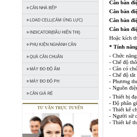
Cân bàn đi
CÂN NHÀ BẾP
Cân bàn đi
Cân bàn đi
LOAD CELL(CẢM ỨNG LỰC)
Cân bàn đi
INDICATOR(ĐẦU HIỂN THỊ)
Hoặc kích t
PHỤ KIỆN NGHÀNH CÂN
* Tính năn
- Chức năng:
QUẢ CÂN CHUẨN
- Chế độ thô
- Cân có ch
MÁY ĐO ĐỘ ẨM
- Chế độ tắt
- Phương thứ
MÁY ĐO ĐỘ PH
- Nguồn điệ
CÂN GIÁ RẺ
- Thiết bị đ
- Độ phân gi
TƯ VẤN TRỰC TUYẾN
- Thiết kế 
- Người sử d
- Thiết kế t