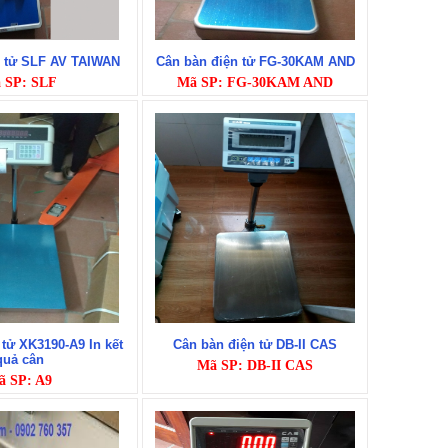
n tử SLF AV TAIWAN
Cân bàn điện tử FG-30KAM AND
 SP: SLF
Mã SP: FG-30KAM AND
tử XK3190-A9 In kết
Cân bàn điện tử DB-II CAS
quả cân
Mã SP: DB-II CAS
ã SP: A9