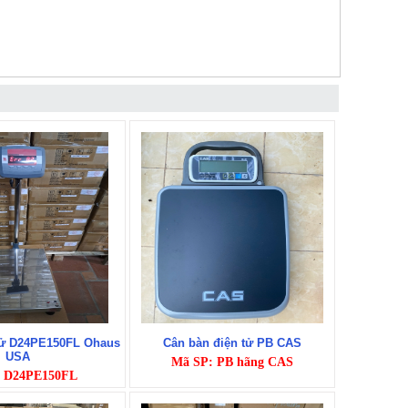
tử D24PE150FL Ohaus
Cân bàn điện tử PB CAS
USA
Mã SP: PB hãng CAS
 D24PE150FL