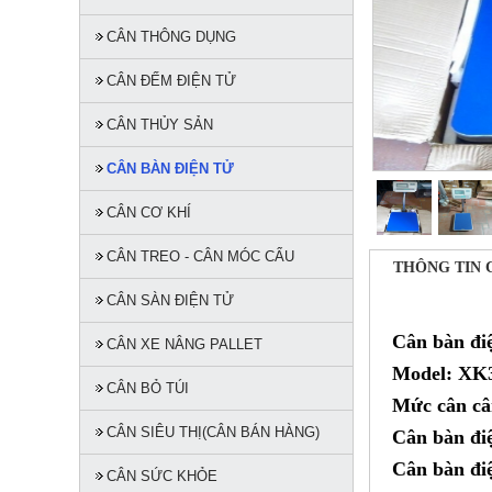
CÂN THÔNG DỤNG
CÂN ĐẾM ĐIỆN TỬ
CÂN THỦY SẢN
CÂN BÀN ĐIỆN TỬ
CÂN CƠ KHÍ
CÂN TREO - CÂN MÓC CẨU
THÔNG TIN 
CÂN SÀN ĐIỆN TỬ
Cân bàn đi
CÂN XE NÂNG PALLET
Model: XK
CÂN BỎ TÚI
Mức cân câ
CÂN SIÊU THỊ(CÂN BÁN HÀNG)
Cân bàn đi
Cân bàn đi
CÂN SỨC KHỎE