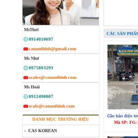
MsThơi
CÁC SẢN PHẨ
0914010697
cananthinh@gmail.com
Ms Như
0975803293
scales@cananthinh.com
Ms Hoài
0912490007
scale@cananthinh.com
Cân bàn điện t
DANH MỤC THƯƠNG HIỆU
Mã SP: FG
CAS KOREAN