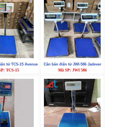
iện tử TCS-15 Avenue
Cân bàn điện tử JWI-586 Jadever
SP: TCS-15
Mã SP: JWI 586