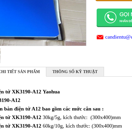
candientu@
CHI TIẾT SẢN PHẨM
THÔNG SỐ KỸ THUẬT
ện tử XK3190-A12
Yaohua
3190-A12
n bàn điện tử A12 bao gồm các mức cân sau :
ện tử XK3190-A12
30kg/5g, kích thước: (300x400)mm
ện tử XK3190-A12
60kg/10g, kích thước: (300x400)mm