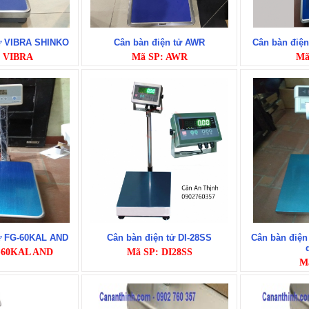
tử VIBRA SHINKO
Cân bàn điện tử AWR
Cân bàn điệ
: VIBRA
Mã SP: AWR
Mã
tử FG-60KAL AND
Cân bàn điện tử DI-28SS
Cân bàn điện 
-60KAL AND
Mã SP: DI28SS
M