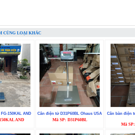
M CÙNG LOẠI KHÁC
ử FG-150KAL AND
Cân điện tử D31P60BL Ohaus USA
Cân bàn điện 
-150KAL AND
Mã SP: D31P60BL
Mã SP: