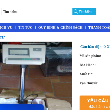
ỊCH VỤ
TIN TỨC
QUY ĐỊNH & CHÍNH SÁCH
THANH TOÁ
 TỬ
Cân bàn điện tử 
Mã sản phẩm:
Bảo Hành:
Xuất xứ:
Vận chuyển: