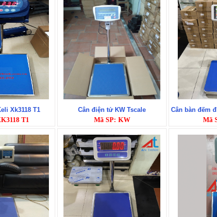
Keli Xk3118 T1
Cân điện tử KW Tscale
Cân bàn đếm đ
XK3118 T1
Mã SP: KW
Mã 