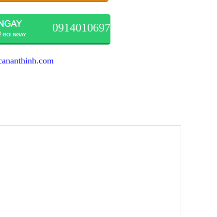
0914010697
cananthinh.com