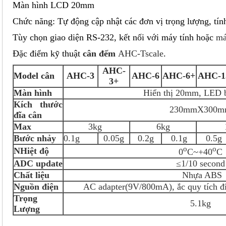
Màn hình LCD 20mm
Chức năng: Tự động cập nhật các đơn vị trọng lượng, tín
Tùy chọn giao diện RS-232, kết nối với máy tính hoặc
má
Đặc điểm kỹ thuật
cân đếm
AHC-Tscale
.
AHC-
Model cân
AHC-3
AHC-6
AHC-6+
AHC-1
3+
Màn hình
Hiển thị 20mm, LED b
Kích thước
230mmX300m
đĩa cân
Max
3kg
6kg
Bước nhảy
0.1g
0.05g
0.2g
0.1g
0.5g
o
o
NHiệt độ
0
C~+40
C
ADC update
≤1/10 second
Chất liệu
Nhựa ABS
Nguồn điện
AC adapter(9V/800mA), ắc quy tích đ
Trọng
5.1kg
Lượng