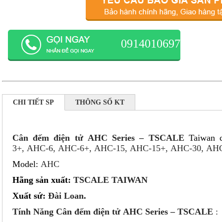
0914010697
CHI TIẾT SP
THÔNG SỐ KT
Cân đếm điện tử AHC Series – TSCALE
Taiwan c
3+, AHC-6, AHC-6+, AHC-15, AHC-15+, AHC-30, AH
Model:
AHC
Hãng sản xuất:
TSCALE TAIWAN
Xuất sứ:
Đài Loan
.
Tính Năng Cân đếm điện tử AHC Series – TSCALE
: