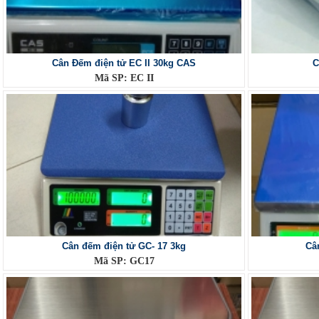
Cân Đếm điện tử EC II 30kg CAS
C
Mã SP: EC II
Cân đếm điện tử GC- 17 3kg
Câ
Mã SP: GC17