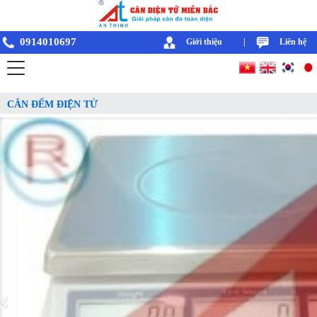
0914010697
Giới thiệu
|
Liên hệ
CÂN ĐẾM ĐIỆN TỬ