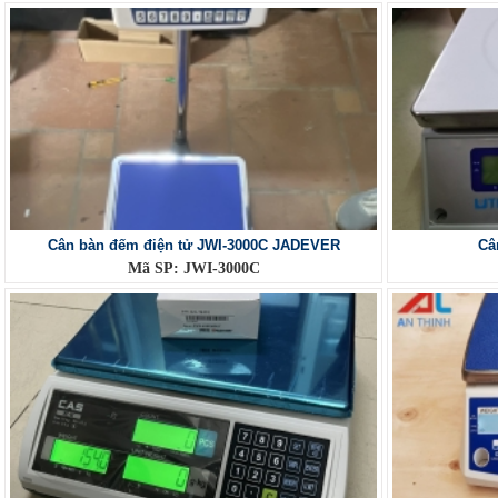
Cân bàn đếm điện tử JWI-3000C JADEVER
Câ
Mã SP: JWI-3000C