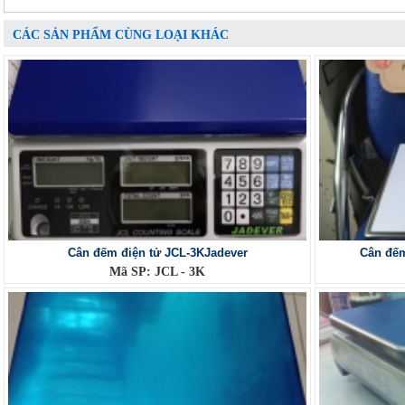
CÁC SẢN PHẨM CÙNG LOẠI KHÁC
Cân đếm điện tử JCL-3KJadever
Cân đế
Mã SP: JCL - 3K