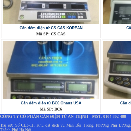
Cân đếm điện tử CS CAS KOREAN
Câ
Mã SP: CS CAS
Cân đếm điện tử BC6 Ohaus USA
Cân đ
Mã SP: BC6
CÔNG TY CỔ PHẦN CÂN ĐIỆN TỬ AN THỊNH - MST: 0104 802 488
Trụ sở:
Số CL3-11, Khu đất dịch vụ Man Bồi Trong, Phường Phú Lương
Thành Phố Hà Nội