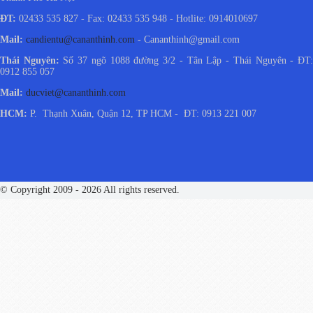
ĐT:
02433 535 827 - Fax: 02433 535 948 - Hotlite: 0914010697
Mail:
candientu@cananthinh.com
- Cananthinh@gmail.com
Thái Nguyên:
Số 37 ngõ 1088 đường 3/2 - Tân Lập - Thái Nguyên - ĐT
0912 855 057
Mail:
ducviet@cananthinh.com
HCM:
P. Thạnh Xuân, Quận 12, TP HCM - ĐT: 0913 221 007
© Copyright 2009 - 2026 All rights reserved.