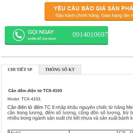
0914010697
CHI TIẾT SP
THÔNG SỐ KT
Cân đếm điện tử TCII-4103
Model:
TCII-4103.
Cân điện tử đếm TC II
nhập khẩu nguyên chiếc từ hãng Met
cân trọng lượng, đếm số lượng, cộng dồn số lượng, trừ 
nhiều trong ngành sản xuất chi tiết nhựa và sản xuất bánh k
Model
T
CII - 4