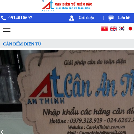
0914010697
Giới thiệu
|
Liên hệ
CÂN ĐẾM ĐIỆN TỬ