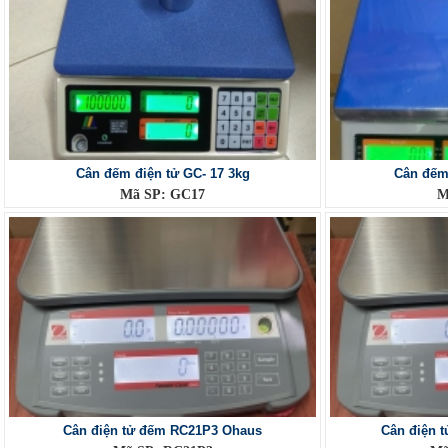
Cân đếm điện tử GC- 17 3kg
Cân đếm
Mã SP: GC17
M
Cân điện tử đếm RC21P3 Ohaus
Cân điện 