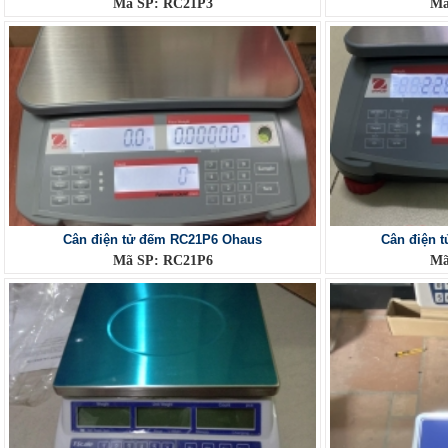
Mã SP: RC21P3
Mã
Cân điện tử đếm RC21P6 Ohaus
Cân điện 
Mã SP: RC21P6
Mã