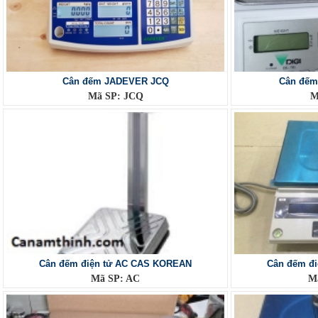
Cân đếm JADEVER JCQ
Cân đếm 
Mã SP: JCQ
M
Cân đếm điện tử AC CAS KOREAN
Cân đếm đ
Mã SP: AC
M