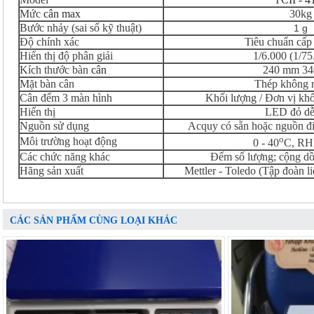
Mức
cân max
30kg
Bước nhảy (sai số kỹ thuật)
1 g
Độ chính xác
Tiêu chuẩn cấp
Hiển thị độ phân giải
1/6.000 (1/7
Kích thước bàn
cân
240 mm 3
Mặt bàn cân
Thép không r
Cân đếm 3 màn hình
Khối lượng / Đơn vị khố
Hiển thị
LED đỏ dễ
Nguồn sử dụng
Acquy có sẵn hoặc nguồn đ
o
Môi trường hoạt động
0 - 40
C, RH
Các chức năng khác
Đếm số lượng; cộng dồn
Hãng sản xuất
Mettler -
Toledo
(Tập đoàn l
CÁC SẢN PHẨM CÙNG LOẠI KHÁC