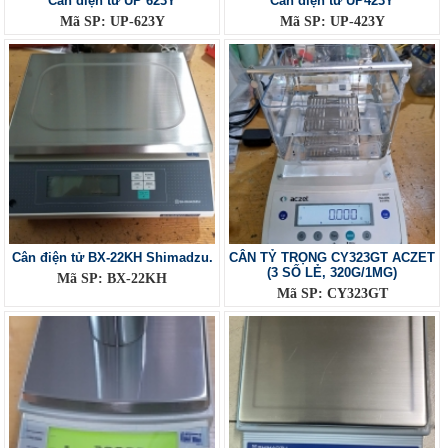
Cân điện tử UP 623Y
Cân điện tử UP423Y
Mã SP: UP-623Y
Mã SP: UP-423Y
Cân điện tử BX-22KH Shimadzu.
CÂN TỶ TRỌNG CY323GT ACZET
(3 SỐ LẺ, 320G/1MG)
Mã SP: BX-22KH
Mã SP: CY323GT