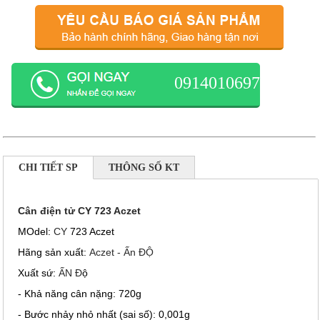
0914010697
CHI TIẾT SP
THÔNG SỐ KT
Cân điện tử CY 7
23 Aczet
MOdel:
CY
723 Aczet
Hãng sản xuất:
Aczet - Ấn ĐỘ
Xuất sứ:
ẤN Đ
ộ
- Khả năng cân nặng: 720g
- Bước nhảy nhỏ nhất (sai số): 0,001g