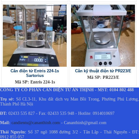
Cân điện tử Entris 224-1s
Cân kỹ thuật điện tử PR223/E
Sartorius
Mã SP: PR223/E
Mã SP: Entris 224-1s
CÔNG TY CỔ PHẦN CÂN ĐIỆN TỬ AN THỊNH - MST: 0104 802 488
Trụ sở:
Số CL3-11, Khu đất dịch vụ Man Bồi Trong, Phường Phú Lương
Thành Phố Hà Nội
ĐT:
02433 535 827 - Fax: 02433 535 948 - Hotlite: 0914010697
Mail:
candientu@cananthinh.com
- Cananthinh@gmail.com
Thái Nguyên:
Số 37 ngõ 1088 đường 3/2 - Tân Lập - Thái Nguyên - ĐT
0912 855 057