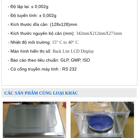
- Độ lập lại: ≤ 0,002g
- Độ tuyến tính: ± 0,002g
- Kích thước dĩa cân: (128x128)mm
- Kích thước nguyên bộ cân (mm):
342mmX212mmX271mm
- Nhiệt độ môi trường:
15° C to 40° C
- Màn hình hiển thị số:
Back Lite LCD Display
- Báo cáo theo tiêu chuẩn: GLP, GMP, ISO
- Có cổng truyền máy tính : RS 232
CÁC SẢN PHẨM CÙNG LOẠI KHÁC