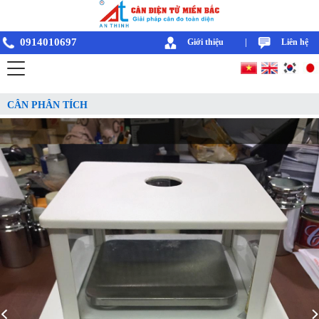
0914010697
Giới thiệu
|
Liên hệ
CÂN PHÂN TÍCH