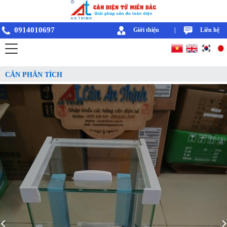
0914010697
Giới thiệu
|
Liên hệ
CÂN PHÂN TÍCH