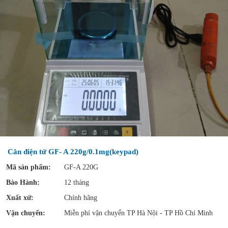
Cân điện tử GF- A 220g/0.1mg(keypad)
Mã sản phẩm:
GF-A 220G
Bảo Hành:
12 tháng
Xuất xứ:
Chính hãng
Vận chuyển:
Miễn phí vận chuyển TP Hà Nội - TP Hồ Chí Minh