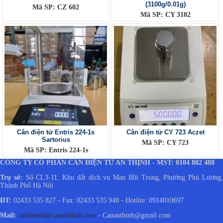
(3100g/0.01g)
Mã SP: CZ 602
Mã SP: CY 3102
Cân điện tử Entris 224-1s
Cân điện tử CY 723 Aczet
Sartorius
Mã SP: CY 723
Mã SP: Entris 224-1s
CÔNG TY CỔ PHẦN CÂN ĐIỆN TỬ AN THỊNH - MST: 0104 802 488
Trụ sở:
Số CL3-11, Khu đất dịch vụ Man Bồi Trong, Phường Phú Lương
Thành Phố Hà Nội
ĐT:
02433 535 827 - Fax: 02433 535 948 - Hotlite: 0914010697
Mail:
candientu@cananthinh.com
- Cananthinh@gmail.com