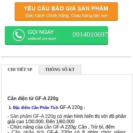
0914010697
CHI TIẾT SP
THÔNG SỐ KT
Cân điện tử GF-A 220g
G
F-A 220g
1. Đặc điểm
Cân Phân Tích
:
-
Sản phẩm GF-A 220g
có màn hình hiển thị với độ phân
giải cao 1/30.000. Đến 1/60.000
- Chức năng của
cân G
F-A 220g: Cân , Trừ bì, đếm
-
Cân phân tích G
F-A 220g có 8 phím chức năng: