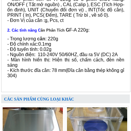
ON/OFF ( Tắt mở nguồn) , CAL (Calip ), ESC (Tích Hợp-
ổn định), UNIT (Chuyển đổi đơn vị) , INT(Tốc độ cân),
PRINT ( In), PCS( Đếm), TARE ( Trừ bì , về số 0).
- Đơn Vị của cân :g, Pcs, ct
G
F-A 220g
:
2. Các tính năng
C
ân Phân Tích
- Trọng lượng
cân
: 220g
- Độ chính xác:0.1mg
- Độ tuyến tính: 0.02g
- Nguồn điện:
110-240V 50/60HZ, đầu ra 5V (DC) 2A
- Màn hình hiển thị: Hiện thị số, chấm cách, đèn nền
sáng
- Kích thước đĩa cân: 78 mm
(Đĩa cân bằng thép không gỉ
304)
CÁC SẢN PHẨM CÙNG LOẠI KHÁC