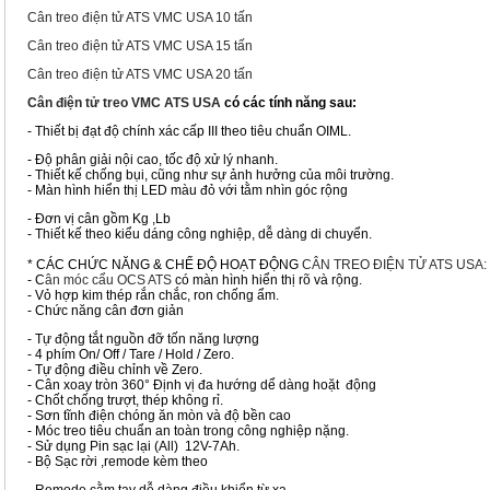
Cân treo điện tử ATS VMC USA 10 tấn
Cân treo điện tử ATS VMC USA 15 tấn
Cân treo điện tử ATS VMC USA 20 tấn
Cân điện tử treo VMC ATS USA
có các tính năng sau:
- Thiết bị đạt độ chính xác cấp III theo tiêu chuẩn OIML.
- Độ phân giải nội cao, tốc độ xử lý nhanh.
- Thiết kế chống bụi, cũng như sự ảnh hưởng của môi trường.
- Màn hình hiển thị LED màu đỏ với tằm nhìn góc rộng
- Đơn vị cân gồm Kg ,Lb
- Thiết kế theo kiểu dáng công nghiệp, dễ dàng di chuyển.
* CÁC CHỨC NĂNG & CHẾ ĐỘ HOẠT ĐỘNG
CÂN TREO ĐIỆN TỬ ATS USA:
- C
ân móc cẩu OCS ATS
có màn hình hiển thị rõ và rộng.
- Vỏ hợp kim thép rắn chắc, ron chống ẩm.
- Chức năng cân đơn giản
- Tự động tắt nguồn đỡ tốn năng lượng
- 4 phím On/ Off / Tare / Hold / Zero.
- Tự động điều chỉnh về Zero.
- Cân xoay tròn 360° Định vị đa hướng dể dàng hoặt động
- Chốt chống trượt, thép không rỉ.
- Sơn tĩnh điện chóng ăn mòn và độ bền cao
- Móc treo tiêu chuẩn an toàn trong công nghiệp nặng.
- Sử dụng Pin sạc lại (All) 12V-7Ah.
- Bộ Sạc rời ,remode kèm theo