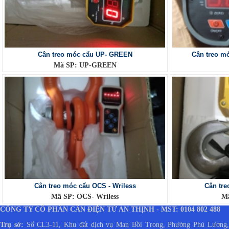
Cân treo móc cẩu UP- GREEN
Cân treo m
Mã SP: UP-GREEN
Cân treo móc cẩu OCS - Wriless
Cân tre
Mã SP: OCS- Wriless
Mã
CÔNG TY CỔ PHẦN CÂN ĐIỆN TỬ AN THỊNH - MST: 0104 802 488
Trụ sở:
Số CL3-11, Khu đất dịch vụ Man Bồi Trong, Phường Phú Lương