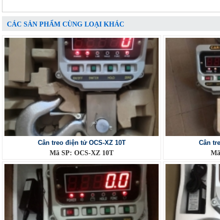
CÁC SẢN PHẨM CÙNG LOẠI KHÁC
Cân treo điện tử OCS-XZ 10T
Cân tr
Mã SP: OCS-XZ 10T
Mã