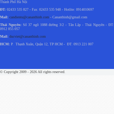
Thành Phố Hà Nội
ĐT:
02433 535 827 - Fax: 02433 535 948 - Hotlite: 0914010697
Mail:
candientu@cananthinh.com
- Cananthinh@gmail.com
Thái Nguyên:
Số 37 ngõ 1088 đường 3/2 - Tân Lập - Thái Nguyên - ĐT
0912 855 057
Mail:
ducviet@cananthinh.com
HCM:
P. Thạnh Xuân, Quận 12, TP HCM - ĐT: 0913 221 007
© Copyright 2009 - 2026 All rights reserved.