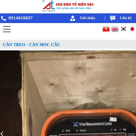
0914010697
Giới thiệu
|
Liên hệ
CÂN TREO - CÂN MÓC CẨU