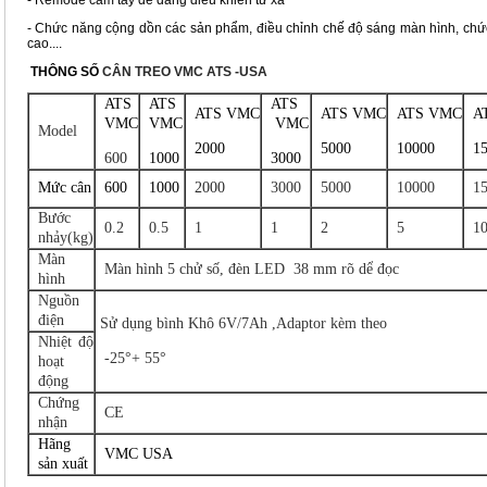
- Remode cằm tay dễ dàng điều khiển từ xa
- Chức năng cộng dồn các sản phẩm, điều chỉnh chế độ sáng màn hình, chức
cao....
THÔNG SỐ
CÂN TREO VMC ATS -USA
ATS
ATS
ATS
ATS VMC
ATS VMC
ATS VMC
A
VMC
VMC
VMC
Model
2000
5000
10000
1
600
1000
3000
Mức cân
600
1000
2000
3000
5000
10000
1
Bước
0.2
0.5
1
1
2
5
1
nhảy(kg)
Màn
Màn hình 5 chử số, đèn LED 38 mm rõ dể đọc
hình
Nguồn
điện
Sử dụng bình Khô 6V/7Ah ,Adaptor kèm theo
Nhiệt độ
-25°+ 55°
hoạt
động
Chứng
CE
nhận
Hãng
VMC USA
sản xuất