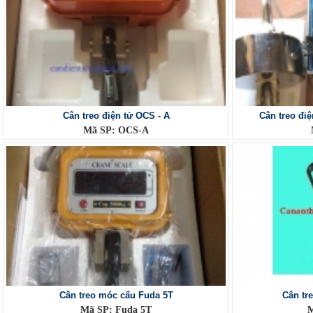
Cân treo điện tử OCS - A
Cân treo đi
Mã SP: OCS-A
Cân treo móc cẩu Fuda 5T
Cân tr
Mã SP: Fuda 5T
M