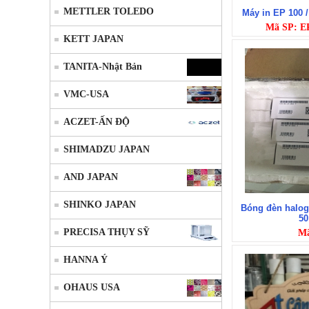
METTLER TOLEDO
Máy in EP 100 
Mã SP: EP
KETT JAPAN
TANITA-Nhật Bản
VMC-USA
ACZET-ẤN ĐỘ
SHIMADZU JAPAN
AND JAPAN
SHINKO JAPAN
Bóng đèn halog
50
PRECISA THỤY SỸ
Mã
HANNA Ý
OHAUS USA