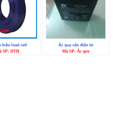
n hiệu load cell
Ắc quy cân điện tử
ã SP: DTH
Mã SP: Ắc quy