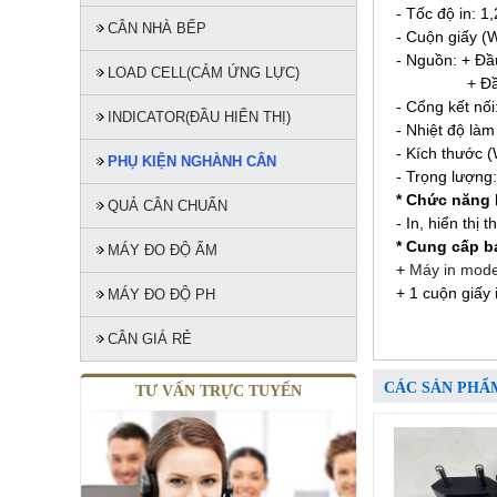
- Tốc độ in: 1
CÂN NHÀ BẾP
- Cuộn giấy (W
- Nguồn: + Đầ
LOAD CELL(CẢM ỨNG LỰC)
+ Đầu ra 
- Cổng kết nố
INDICATOR(ĐẦU HIỂN THỊ)
- Nhiệt độ làm
- Kích thước 
PHỤ KIỆN NGHÀNH CÂN
- Trọng lượng
* Chức năng 
QUẢ CÂN CHUẨN
- In, hiển thị 
* Cung cấp b
MÁY ĐO ĐỘ ẨM
+
Máy in mod
+ 1 cuộn giấy
MÁY ĐO ĐỘ PH
CÂN GIÁ RẺ
CÁC SẢN PHẨ
TƯ VẤN TRỰC TUYẾN