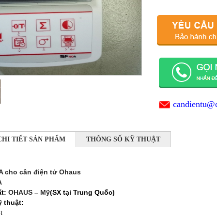
candientu@
CHI TIẾT SẢN PHẨM
THÔNG SỐ KỸ THUẬT
A cho cân điện tử Ohaus
A
ất:
OHAUS – Mỹ
(SX tại Trung Quốc)
 thuật:
t