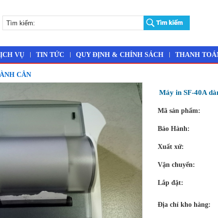
ỊCH VỤ
TIN TỨC
QUY ĐỊNH & CHÍNH SÁCH
THANH TOÁ
HÀNH CÂN
Máy in SF-40A dàn
Mã sản phẩm:
Bảo Hành:
Xuất xứ:
Vận chuyển:
Lắp đặt:
Địa chỉ kho hàng: