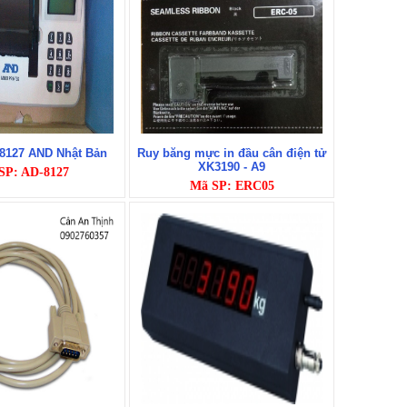
-8127 AND Nhật Bản
Ruy băng mực in đầu cân điện tử
XK3190 - A9
SP: AD-8127
Mã SP: ERC05