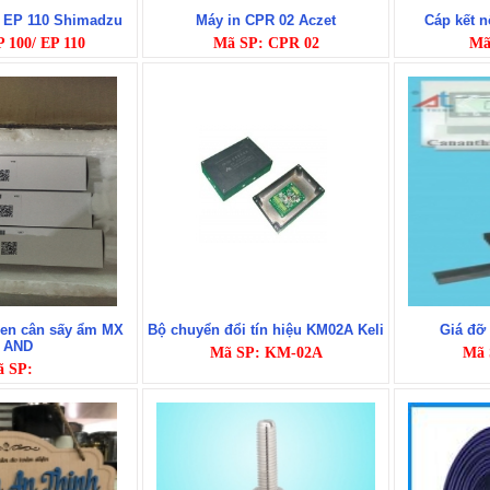
/ EP 110 Shimadzu
Máy in CPR 02 Aczet
Cáp kết 
 100/ EP 110
Mã SP: CPR 02
Mã
en cân sấy ẩm MX
Bộ chuyển đổi tín hiệu KM02A Keli
Giá đỡ 
 AND
Mã SP: KM-02A
Mã 
 SP: