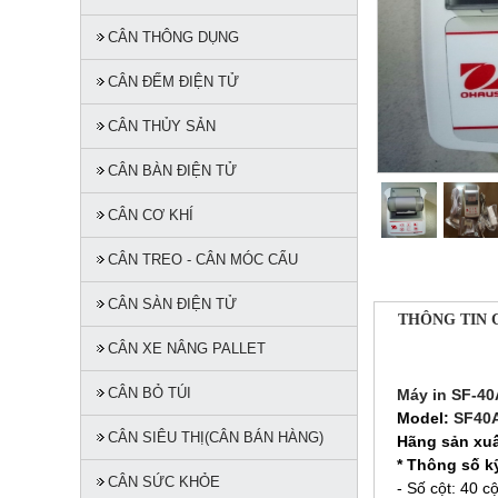
CÂN THÔNG DỤNG
CÂN ĐẾM ĐIỆN TỬ
CÂN THỦY SẢN
CÂN BÀN ĐIỆN TỬ
CÂN CƠ KHÍ
CÂN TREO - CÂN MÓC CẨU
CÂN SÀN ĐIỆN TỬ
THÔNG TIN 
CÂN XE NÂNG PALLET
CÂN BỎ TÚI
Máy in SF-40
Model:
SF40
CÂN SIÊU THỊ(CÂN BÁN HÀNG)
Hãng sản xu
* Thông số kỹ
CÂN SỨC KHỎE
- Số cột: 40 cộ