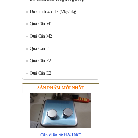
Độ chính xác 1kg/2kg/5kg
Quả Cân M1
Quả Cân M2
Quả Cân F1
Quả Cân F2
Quả Cân E2
SẢN PHẨM MỚI NHẤT
Cân điện tử HW-10KC
Mã SP: HW-10KC