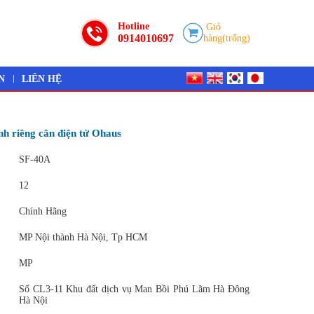
Hotline
Giỏ
0914010697
hàng(trống)
N
LIÊN HỆ
h riêng cân điện tử Ohaus
SF-40A
12
Chính Hãng
MP Nội thành Hà Nội, Tp HCM
MP
Số CL3-11 Khu đất dịch vụ Man Bồi Phú Lãm Hà Đông
Hà Nội