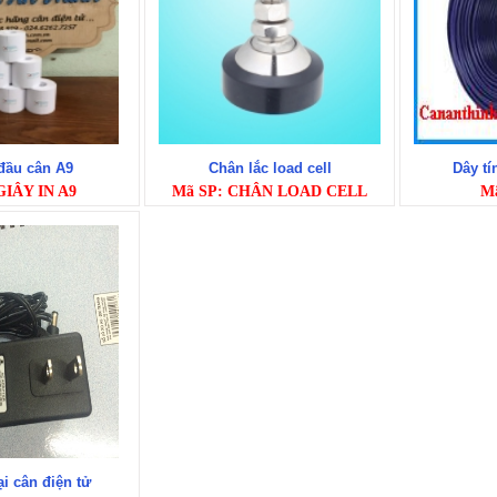
 đầu cân A9
Chân lắc load cell
Dây tí
GIÂY IN A9
Mã SP: CHÂN LOAD CELL
M
ại cân điện tử