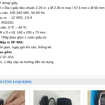
,2 dòng/ giây
 x Dia.) giấy tiêu chuẩn 2,26 in. x Ø 2,36 in max / 57,5 mm x Ø 60 m
u vào: 100-240 VAC, 50-60 Hz
: 12 VDC, 2,5 A
i: RS232C
 việc: 0 ºC – 40 ºC
(W x D x H): 140 x 205 x 73 mm
: 740g (bao gồm 1 cuộn giấy in)
Máy in SF-40A:
thời gian, ngày giờ khi cân, thống kê.
ao gồm:
el SF-40A
 in, 1 dây cáp và hướng dẫn sử dụng
M CÙNG LOẠI KHÁC