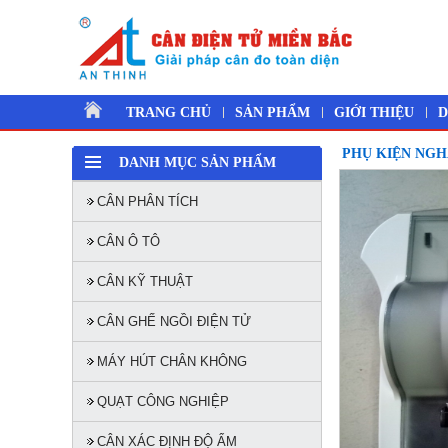
TRANG CHỦ
SẢN PHẨM
GIỚI THIỆU
D
PHỤ KIỆN NG
DANH MỤC SẢN PHẨM
CÂN PHÂN TÍCH
CÂN Ô TÔ
CÂN KỸ THUẬT
CÂN GHẾ NGỒI ĐIỆN TỬ
MÁY HÚT CHÂN KHÔNG
QUẠT CÔNG NGHIỆP
CÂN XÁC ĐỊNH ĐỘ ẨM