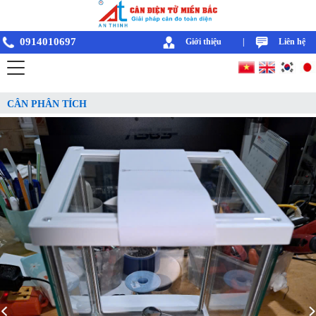
0914010697
Giới thiệu
|
Liên hệ
CÂN PHÂN TÍCH