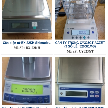
Cân điện tử BX-22KH Shimadzu.
CÂN TỶ TRỌNG CY323GT ACZET
(3 SỐ LẺ, 320G/1MG)
Mã SP: BX-22KH
Mã SP: CY323GT