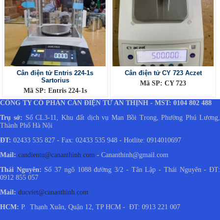
Cân điện tử Entris 224-1s
Cân điện tử CY 723 Aczet
Sartorius
Mã SP: CY 723
Mã SP: Entris 224-1s
CÔNG TY CỔ PHẦN CÂN ĐIỆN TỬ AN THỊNH - MST: 0104 802 488
Trụ sở:
Số CL3-11, Khu đất dịch vụ Man Bồi Trong, Phường Phú Lương
Thành Phố Hà Nội
ĐT:
02433 535 827 - Fax: 02433 535 948 - Hotlite: 0914010697
Mail:
candientu@cananthinh.com
- Cananthinh@gmail.com
Thái Nguyên:
Số 37 ngõ 1088 đường 3/2 - Tân Lập - Thái Nguyên - ĐT
0912 855 057
Mail:
ducviet@cananthinh.com
HCM:
P. Thạnh Xuân, Quận 12, TP HCM - ĐT: 0913 221 007