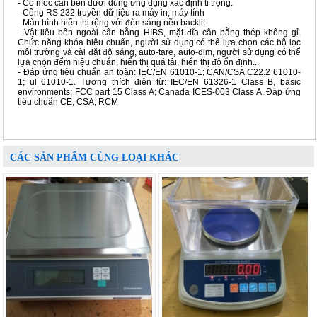
- Có móc cân bên dưới dùng ứng dụng xác định tỉ trọng.
- Cổng RS 232 truyền dữ liệu ra máy in, máy tính
- Màn hình hiển thị rộng với đèn sáng nền backlit
- Vật liệu bên ngoài cân bằng HIBS, mặt đĩa cân bằng thép không gỉ.
Chức năng khóa hiệu chuẩn, người sử dụng có thể lựa chọn các bộ lọc
môi trường và cài đặt độ sáng, auto-tare, auto-dim, người sử dụng có thể
lựa chọn đểm hiệu chuẩn, hiển thị quá tải, hiển thị độ ổn định...
- Đáp ứng tiêu chuẩn an toàn: IEC/EN 61010-1; CAN/CSA C22.2 61010-
1; ul 61010-1. Tương thích điện từ: IEC/EN 61326-1 Class B, basic
environments; FCC part 15 Class A; Canada ICES-003 Class A. Đáp ứng
tiêu chuẩn CE; CSA; RCM
CÁC SẢN PHẨM CÙNG LOẠI KHÁC