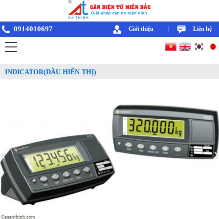
0914010697
Giới thiệu
|
Liên hệ
INDICATOR(ĐẦU HIỂN THỊ)