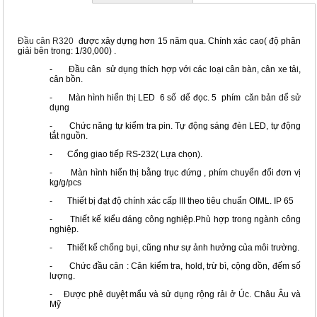
Đầu cân R320
được xây dựng hơn 15 năm qua. Chính xác cao( độ phân
giải bên trong: 1/30,000) .
- Đầu cân sử dụng thích hợp với các loại cân bàn, cân xe tải,
cân bồn.
- Màn hình hiển thị LED 6 số dể đọc. 5 phím căn bản dể sử
dụng
- Chức năng tự kiểm tra pin. Tự động sáng đèn LED, tự động
tắt nguồn.
- Cổng giao tiếp RS-232( Lựa chọn).
- Màn hình hiển thị bằng trục đứng , phím chuyển đổi đơn vị
kg/g/pcs
- Thiết bị đạt độ chính xác cấp III theo tiêu chuẩn OIML. IP 65
- Thiết kế kiểu dáng công nghiệp.Phù hợp trong ngành công
nghiệp.
- Thiết kế chống bụi, cũng như sự ảnh hưởng của môi trường.
- Chức đầu cân : Cân kiểm tra, hold, trừ bì, cộng dồn, đếm số
lượng.
- Được phê duyệt mẩu và sử dụng rộng rải ở Úc. Châu Âu và
Mỹ