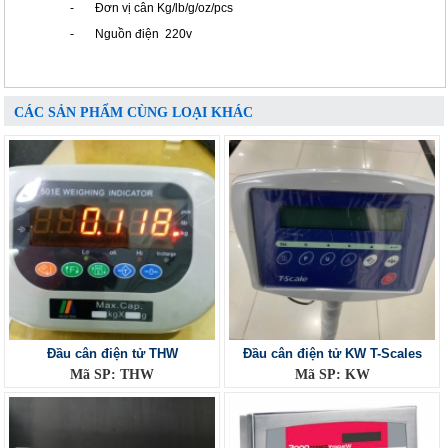
- Đơn vị cân Kg/lb/g/oz/pcs
- Nguồn điện 220v
CÁC SẢN PHẨM CÙNG LOẠI KHÁC
Đầu cân điện tử THW
Đầu cân điện tử KW T-Scales
Mã SP: THW
Mã SP: KW