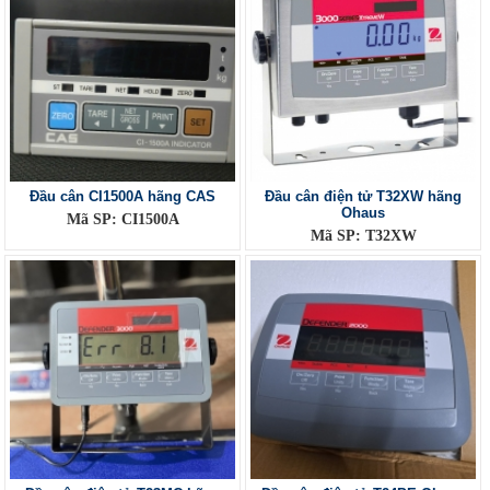
Đầu cân CI1500A hãng CAS
Đầu cân điện tử T32XW hãng
Ohaus
Mã SP: CI1500A
Mã SP: T32XW