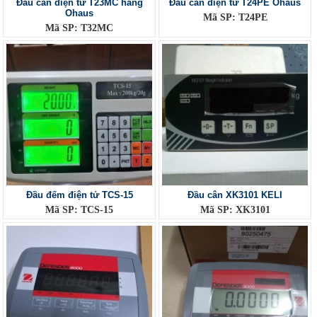
Đầu cân điện tử T23MC hãng
Đầu cân điện tử T24PE Ohaus
Ohaus
Mã SP: T24PE
Mã SP: T32MC
Đầu đếm điện tử TCS-15
Đầu cân XK3101 KELI
Mã SP: TCS-15
Mã SP: XK3101