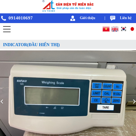
0914010697
Giới thiệu
|
Liên hệ
INDICATOR(ĐẦU HIỂN THỊ)