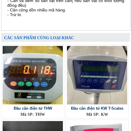
- Cân và đếm số sản vật trên cân( nếu sản vật có khối lượng
đồng đều)
- Cân cộng dồn nhiều mã hàng.
- Trừ bì.
CÁC SẢN PHẨM CÙNG LOẠI KHÁC
Đầu cân điện tử THW
Đầu cân điện tử KW T-Scales
Mã SP: THW
Mã SP: KW