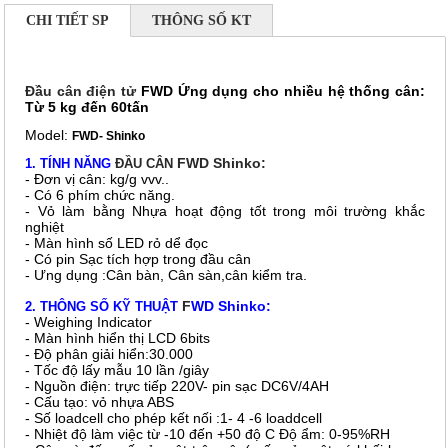
CHI TIẾT SP
THÔNG SỐ KT
Đầu cân điện tử
FWD Ứng dụng cho nhiều hệ thống cân:
Từ 5 kg đến 60tấn
Model:
FWD- Shinko
FWD Shinko:
1. TÍNH NĂNG
ĐẦU CÂN
- Đơn vị cân: kg/g vvv..
- Có 6 phím chức năng.
- Vỏ làm bằng Nhựa hoạt động tốt trong môi trường khắc
nghiệt
- Màn hình số LED rỏ dể đọc
- Có pin Sạc tích hợp trong đầu cân
- Ưng dụng :Cân bàn, Cân sàn,cân kiểm tra.
F
WD Shinko:
2. THÔNG SỐ KỸ THUẬT
- Weighing Indicator
- Màn hình hiển thị LCD 6bits
- Độ phân giải hiển:30.000
- Tốc độ lấy mẫu 10 lần /giây
- Nguồn điện: trực tiếp 220V- pin sạc DC6V/4AH
- Cấu tạo: vỏ nhựa ABS
- Số loadcell cho phép kết nối :1- 4 -6 loaddcell
- Nhiệt độ làm việc từ -10 đến +50 độ C Độ ẩm: 0-95%RH